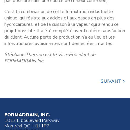
pas possible sans une source de chaleur contrôlée).
C’est la combinaison de cette formulation industrielle
unique, qui résiste aux acides et aux bases en plus des
hydrocarbures, et de la cuisson à la vapeur qui a rendu ce
projet possible. Il a été complété avec l’entière satisfaction
du client. Aucune perte de production n’a eu lieu et les
infrastructures avoisinantes sont demeurées intactes.
Stéphane Therrien est le Vice-Président de
FORMADRAIN Inc.
SUIVANT >
FORMADRAIN, INC.
10121, boulevard Parkway
Montréal QC H1J 1P7